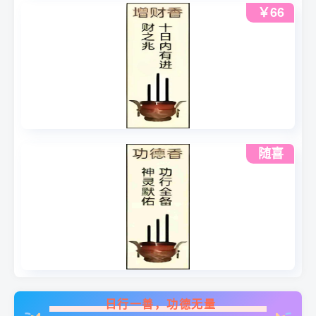
￥66
随喜
日行一善，功德无量