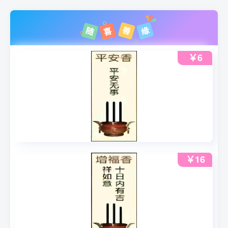
善
缘
随
喜
￥6
￥16