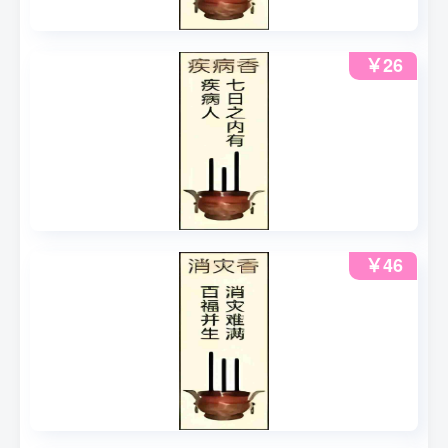
￥26
￥46